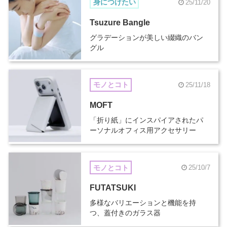
身につけたい
25/11/20
Tsuzure Bangle
グラデーションが美しい綴織のバン
グル
モノとコト
25/11/18
MOFT
「折り紙」にインスパイアされたパ
ーソナルオフィス用アクセサリー
モノとコト
25/10/7
FUTATSUKI
多様なバリエーションと機能を持
つ、蓋付きのガラス器