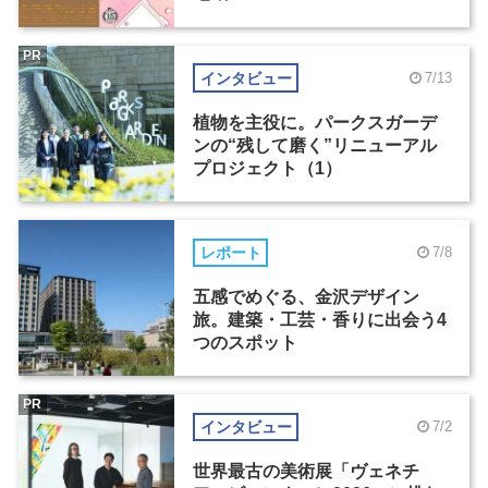
PR
インタビュー
7/13
植物を主役に。パークスガーデ
ンの“残して磨く”リニューアル
プロジェクト（1）
レポート
7/8
五感でめぐる、金沢デザイン
旅。建築・工芸・香りに出会う4
つのスポット
PR
インタビュー
7/2
世界最古の美術展「ヴェネチ