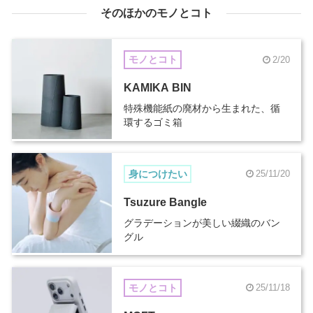
そのほかのモノとコト
モノとコト
2/20
KAMIKA BIN
特殊機能紙の廃材から生まれた、循
環するゴミ箱
身につけたい
25/11/20
Tsuzure Bangle
グラデーションが美しい綴織のバン
グル
モノとコト
25/11/18