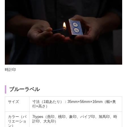
時計印
ブルーラベル
サイズ
寸法（1箱あたり）：35mm×56mm×16mm（幅×奥
行×高さ）
カラー（バ
7types（燕印、桃印、象印、パイプ印、旭馬印、時
リエーショ
計印、大丸印）
ン）