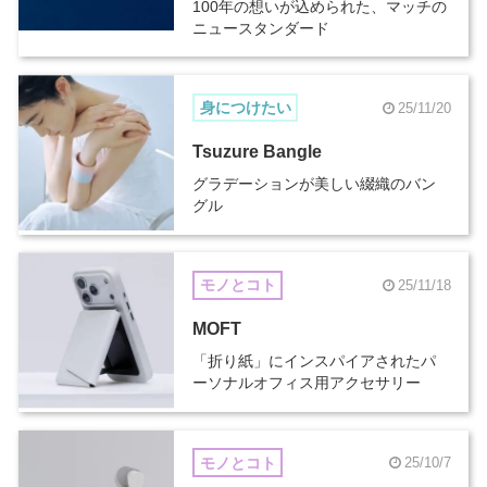
100年の想いが込められた、マッチの
ニュースタンダード
身につけたい
25/11/20
Tsuzure Bangle
グラデーションが美しい綴織のバン
グル
モノとコト
25/11/18
MOFT
「折り紙」にインスパイアされたパ
ーソナルオフィス用アクセサリー
モノとコト
25/10/7