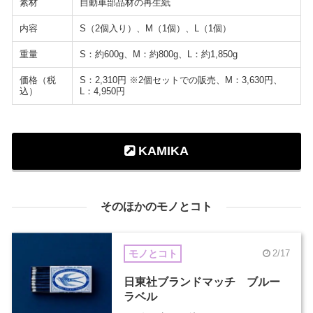
素材
自動車部品材の再生紙
内容
S（2個入り）、M（1個）、L（1個）
重量
S：約600g、M：約800g、L：約1,850g
価格（税
S：2,310円 ※2個セットでの販売、M：3,630円、
込）
L：4,950円
KAMIKA
そのほかのモノとコト
モノとコト
2/17
日東社ブランドマッチ ブルー
ラベル