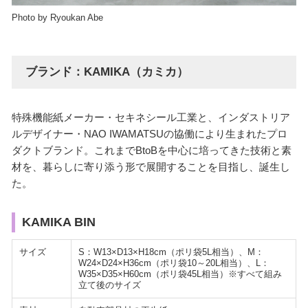
Photo by Ryoukan Abe
ブランド：KAMIKA（カミカ）
特殊機能紙メーカー・セキネシール工業と、インダストリア
ルデザイナー・NAO IWAMATSUの協働により生まれたプロ
ダクトブランド。これまでBtoBを中心に培ってきた技術と素
材を、暮らしに寄り添う形で展開することを目指し、誕生し
た。
KAMIKA BIN
サイズ
S：W13×D13×H18cm（ポリ袋5L相当）、M：
W24×D24×H36cm（ポリ袋10～20L相当）、L：
W35×D35×H60cm（ポリ袋45L相当）※すべて組み
立て後のサイズ