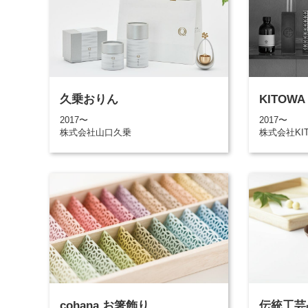
久乗おりん
KITOW
2017〜
2017〜
株式会社山口久乗
株式会社KI
cohana お箸飾り
伝統工芸