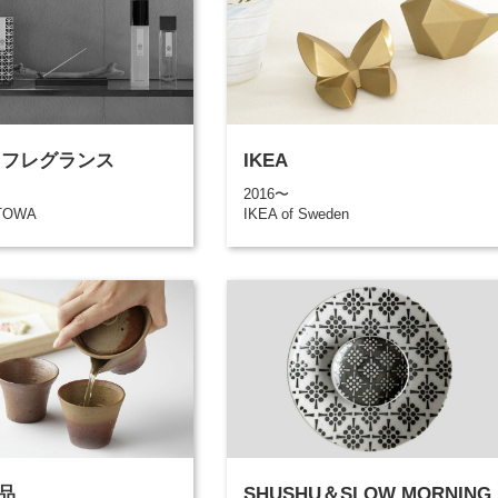
A フレグランス
IKEA
2016〜
TOWA
IKEA of Sweden
品
SHUSHU＆SLOW MORNING