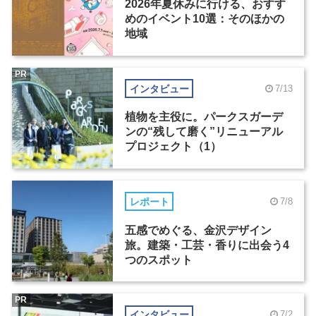
2026年夏休みに行ける、おすす
めのイベント10選：そのほかの
地域
PR
インタビュー
7/13
植物を主役に。パークスガーデ
ンの“残して磨く”リニューアル
プロジェクト（1）
レポート
7/8
五感でめぐる、金沢デザイン
旅。建築・工芸・香りに出会う4
つのスポット
PR
インタビュー
7/2