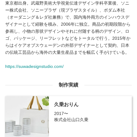
東京都出身。武蔵野美術大学視覚伝達デザイン学科卒業後、ソニ
ー株式会社、ソニープラザ（現プラザスタイル）、ボダム本社
（オーダニング＆レダ社兼務）で、国内海外両方のインハウスデ
ザイナーとして経験を積み、2006年に独立。商品の初期段階から
参画し、小物の形状デザインやそれに付随する柄のデザイン、ロ
ゴ、パッケージ、リーフレットなどをトータルで行う。2015年か
らはイケアオブスウェーデンの外部デザイナーとして契約、日本
の伝統工芸品から海外の大量生産品までを幅広く手がけている。
https://suwadesignstudio.com/
制作実績
久乗おりん
2017〜
株式会社山口久乗