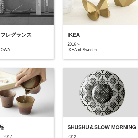
A フレグランス
IKEA
2016〜
TOWA
IKEA of Sweden
品
SHUSHU＆SLOW MORNING
、2017
2012