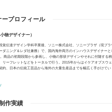
ナープロフィール
ク小物デザイナー）
視覚伝達デザイン学科卒業後、ソニー株式会社、ソニープラザ（現プラ
ーダニング＆レダ社兼務）で、国内海外両方のインハウスデザイナーと
独立。商品の初期段階から参画し、小物の形状デザインやそれに付随する
、リーフレットなどをトータルで行う。2015年からはイケアオブスウ
契約、日本の伝統工芸品から海外の大量生産品までを幅広く手がけてい
/
制作実績