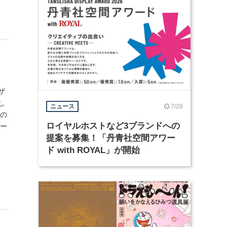
ザ
し
7/28
ニュース
柄の
ロイヤルホストなど3ブランドへの
ェー
提案を募集！「丹青社空間アワー
ド with ROYAL」が開始