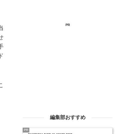
PR
当
せ
手
ド
こ
編集部おすすめ
PR