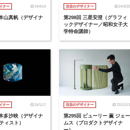
24/4/10
24/3/2
イナー
注目のデザイナー
回 本山真帆（デザイナ
第298回 三星安澄（グラフィ
ックデザイナー／昭和女子大
学特命講師）
24/1/17
23/12/1
イナー
注目のデザイナー
回 本多沙映（デザイナ
第295回 ビューリー 薫 ジェー
ティスト）
ムス（プロダクトデザイナ
ー）