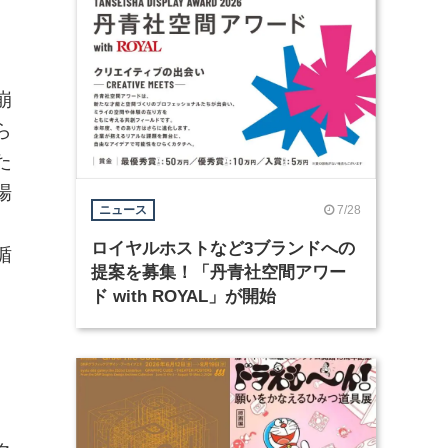
崩
ら
た
場
7/28
ニュース
、
ロイヤルホストなど3ブランドへの
循
提案を募集！「丹青社空間アワー
ド with ROYAL」が開始