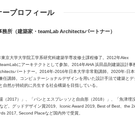
ナープロフィール
所（建築家・teamLab Architectsパートナー）
2年東京大学大学院工学系研究科建築学専攻修士課程修了。2012年Alex
。同年teamLabにアーキテクトとして参加。2014年AHA 浜田晶則建築設計事
rchitectsパートナー。2014年-2016年日本大学非常勤講師。2020年-日
兼任講師。コンピュテーショナルデザインを用いた設計手法で建築とデ
と自然が持続的に共生する社会構築を目指している。
（2017）」、「パンとエスプレッソと自由形（2018）」、「魚津埋
。グッドデザイン賞2019、Iconic Award 2019, Best of Best、the 2
l Awards 2017, Second Placeなど国内外で受賞。