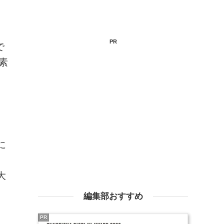
PR
で
素
に
大
編集部おすすめ
PR