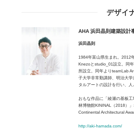
デザイ
AHA 浜田晶則建築設計事務
浜田晶則
1984年富山県生まれ。201
Knezoとstudio_01設立
所設立。同年よりteamLab A
子大学非常勤講師、明治大学
タルアートの設計を行い、人
おもな作品に「綾瀬の基板工場
林博物館KININAL（2018）」など
Continental Architectura
http://aki-hamada.com/