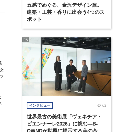
五感でめぐる、金沢デザイン旅。
建築・工芸・香りに出会う4つのス
ポット
PR
務
本女
ジ
没
A
7/2
インタビュー
世界最古の美術展「ヴェネチア・
ビエンナーレ2026」に挑む―B-
OWNDが世界に提示する美の基準