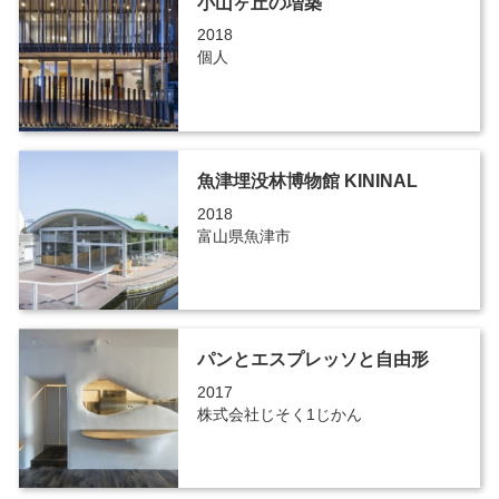
小山ヶ丘の増築
2018
個人
魚津埋没林博物館 KININAL
2018
富山県魚津市
パンとエスプレッソと自由形
2017
株式会社じそく1じかん