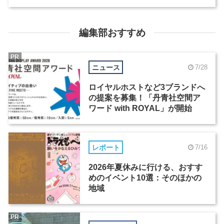
編集部おすすめ
PR
ニュース
7/28
ロイヤルホストなど3ブランドへ
の提案を募集！「丹青社空間ア
ワード with ROYAL」が開始
レポート
7/16
2026年夏休みに行ける、おすす
めのイベント10選：そのほかの
地域
PR