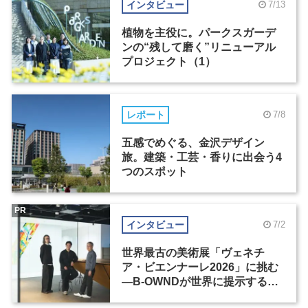
インタビュー
7/13
植物を主役に。パークスガーデ
ンの“残して磨く”リニューアル
プロジェクト（1）
レポート
7/8
五感でめぐる、金沢デザイン
旅。建築・工芸・香りに出会う4
つのスポット
PR
インタビュー
7/2
世界最古の美術展「ヴェネチ
ア・ビエンナーレ2026」に挑む
―B-OWNDが世界に提示する美
の基準とは？（前編）