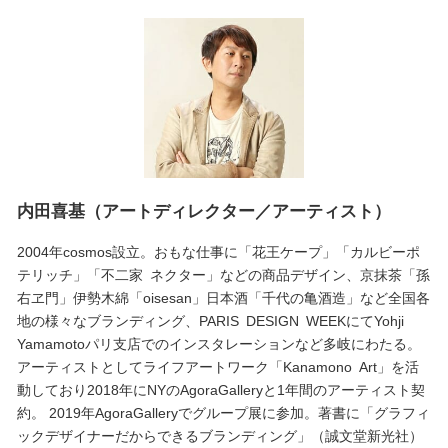
内田喜基（アートディレクター／アーティスト）
2004年cosmos設立。おもな仕事に「花王ケープ」「カルビーポ
テリッチ」「不二家 ネクター」などの商品デザイン、京抹茶「孫
右ヱ門」伊勢木綿「oisesan」日本酒「千代の亀酒造」など全国各
地の様々なブランディング、PARIS DESIGN WEEKにてYohji
Yamamotoパリ支店でのインスタレーションなど多岐にわたる。
アーティストとしてライフアートワーク「Kanamono Art」を活
動しており2018年にNYのAgoraGalleryと1年間のアーティスト契
約。 2019年AgoraGalleryでグループ展に参加。著書に「グラフィ
ックデザイナーだからできるブランディング」（誠文堂新光社）