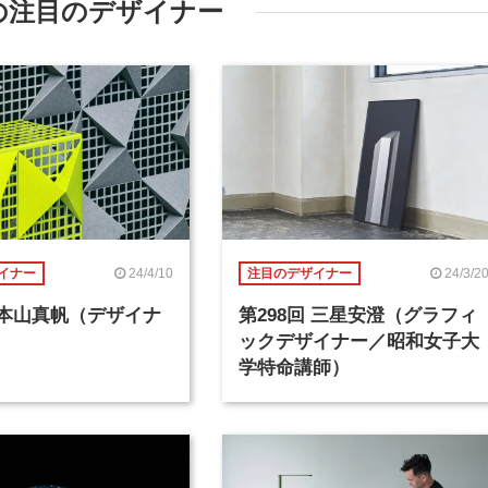
の注目のデザイナー
24/4/10
24/3/2
イナー
注目のデザイナー
回 本山真帆（デザイナ
第298回 三星安澄（グラフィ
ックデザイナー／昭和女子大
学特命講師）