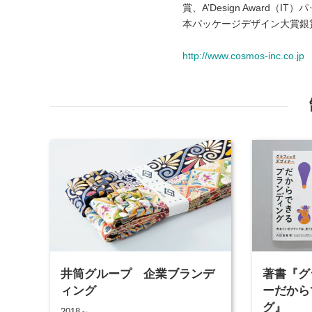
賞、A’Design Award（IT
本パッケージデザイン大賞銀
http://www.cosmos-inc.co.jp
井筒グループ 企業ブランデ
著書『グ
ィング
ーだから
グ』
2018～