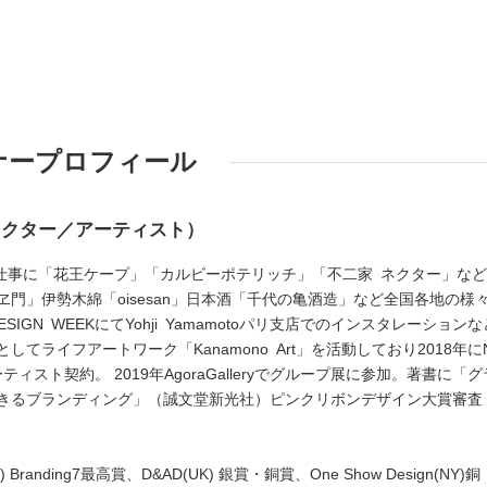
ナープロフィール
レクター／アーティスト）
おもな仕事に「花王ケープ」「カルビーポテリッチ」「不二家 ネクター」な
門」伊勢木綿「oisesan」日本酒「千代の亀酒造」など全国各地の様
SIGN WEEKにてYohji Yamamotoパリ支店でのインスタレーションな
てライフアートワーク「Kanamono Art」を活動しており2018年に
のアーティスト契約。 2019年AgoraGalleryでグループ展に参加。著書に「グ
きるブランディング」（誠文堂新光社）ピンクリボンデザイン大賞審査
Branding7最高賞、D&AD(UK) 銀賞・銅賞、One Show Design(NY)銅