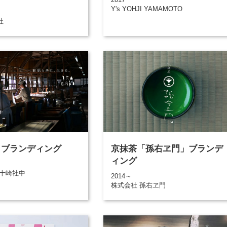
Y's YOHJI YAMAMOTO
社
KI ブランディング
京抹茶「孫右ヱ門」ブランデ
ィング
五十崎社中
2014～
株式会社 孫右ヱ門