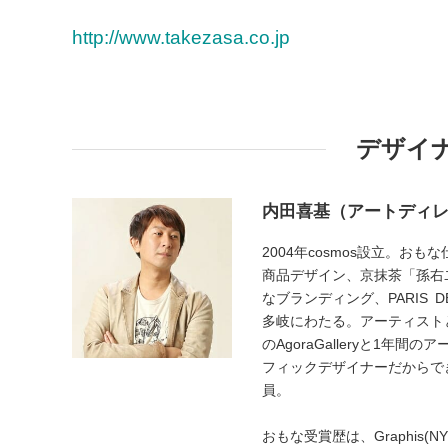
http://www.takezasa.co.jp
デザイ
内田喜基（アートディ
2004年cosmos設立。
商品デザイン、京抹茶「孫右ヱ
なブランディング、PARIS DE
多岐にわたる。アーティストとし
のAgoraGalleryと1年間
フィックデザイナーだからで
員。
おもな受賞歴は、Graphis(NY) 