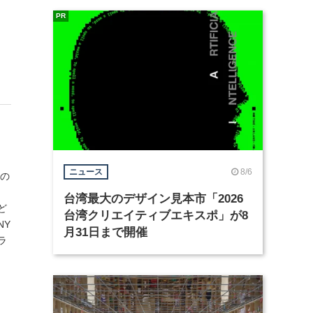
PR
8/6
ニュース
どの
々
台湾最大のデザイン見本市「2026
ど
台湾クリエイティブエキスポ」が8
NY
月31日まで開催
ラ