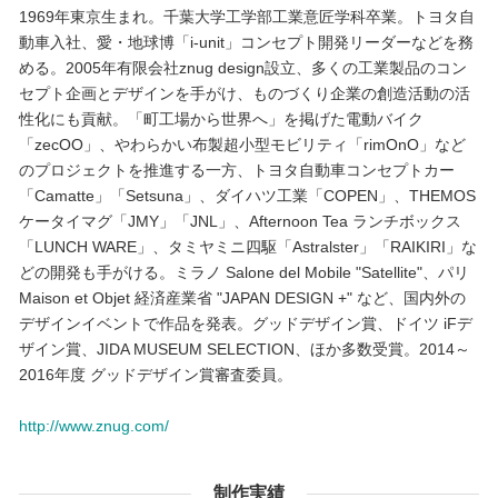
1969年東京生まれ。千葉大学工学部工業意匠学科卒業。トヨタ自
動車入社、愛・地球博「i-unit」コンセプト開発リーダーなどを務
める。2005年有限会社znug design設立、多くの工業製品のコン
セプト企画とデザインを手がけ、ものづくり企業の創造活動の活
性化にも貢献。「町工場から世界へ」を掲げた電動バイク
「zecOO」、やわらかい布製超小型モビリティ「rimOnO」など
のプロジェクトを推進する一方、トヨタ自動車コンセプトカー
「Camatte」「Setsuna」、ダイハツ工業「COPEN」、THEMOS
ケータイマグ「JMY」「JNL」、Afternoon Tea ランチボックス
「LUNCH WARE」、タミヤミニ四駆「Astralster」「RAIKIRI」な
どの開発も手がける。ミラノ Salone del Mobile "Satellite"、パリ
Maison et Objet 経済産業省 "JAPAN DESIGN +" など、国内外の
デザインイベントで作品を発表。グッドデザイン賞、ドイツ iFデ
ザイン賞、JIDA MUSEUM SELECTION、ほか多数受賞。2014～
2016年度 グッドデザイン賞審査委員。
http://www.znug.com/
制作実績