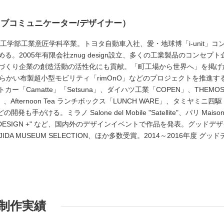
ブコミュニケーター/デザイナー）
学工学部工業意匠学科卒業。トヨタ自動車入社、愛・地球博「i-unit」コ
。2005年有限会社znug design設立、多くの工業製品のコンセプト
づくり企業の創造活動の活性化にも貢献。「町工場から世界へ」を掲げ
わらかい布製超小型モビリティ「rimOnO」などのプロジェクトを推進す
「Camatte」「Setsuna」、ダイハツ工業「COPEN」、THEMO
Afternoon Tea ランチボックス「LUNCH WARE」、タミヤミニ四駆
などの開発も手がける。ミラノ Salone del Mobile "Satellite"、パリ Maiso
APAN DESIGN +" など、国内外のデザインイベントで作品を発表。グッドデ
DA MUSEUM SELECTION、ほか多数受賞。2014～2016年度 グッド
制作実績