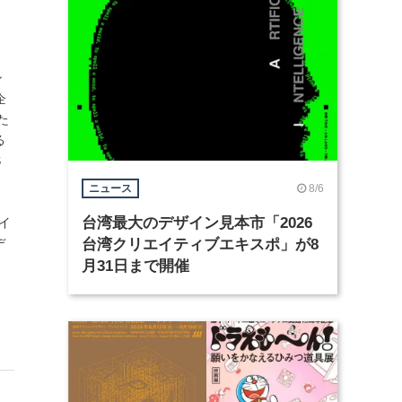
ン
企
た
る
S
8/6
ニュース
n
台湾最大のデザイン見本市「2026
ザイ
デ
台湾クリエイティブエキスポ」が8
月31日まで開催