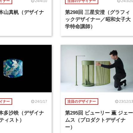
24/4/10
24/3/2
イナー
注目のデザイナー
回 本山真帆（デザイナ
第298回 三星安澄（グラフィ
ックデザイナー／昭和女子大
学特命講師）
24/1/17
23/12/1
イナー
注目のデザイナー
回 本多沙映（デザイナ
第295回 ビューリー 薫 ジェー
ティスト）
ムス（プロダクトデザイナ
ー）