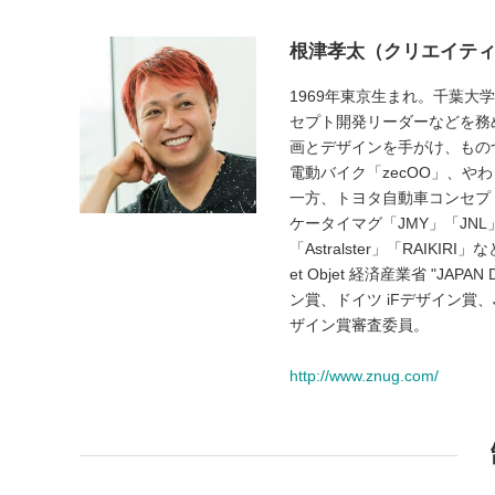
根津孝太（クリエイティ
1969年東京生まれ。千葉大
セプト開発リーダーなどを務める
画とデザインを手がけ、もの
電動バイク「zecOO」、や
一方、トヨタ自動車コンセプトカー
ケータイマグ「JMY」「JNL」、
「Astralster」「RAIKIRI」
et Objet 経済産業省 "J
ン賞、ドイツ iFデザイン賞、JI
ザイン賞審査委員。
http://www.znug.com/