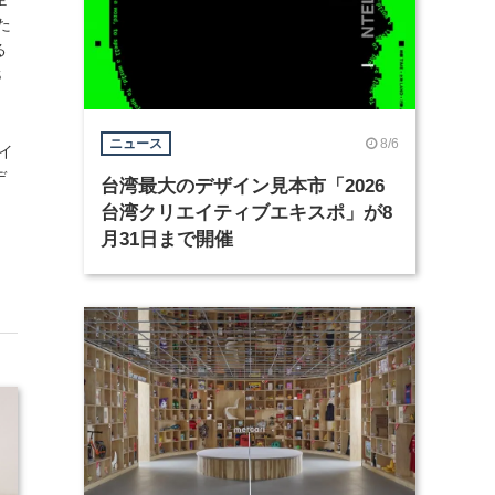
た
る
S
n
8/6
ニュース
ザイ
デ
台湾最大のデザイン見本市「2026
台湾クリエイティブエキスポ」が8
月31日まで開催