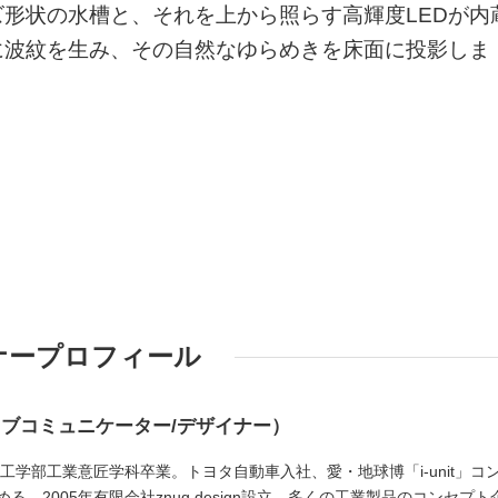
形状の水槽と、それを上から照らす高輝度LEDが内
に波紋を生み、その自然なゆらめきを床面に投影しま
ナープロフィール
ブコミュニケーター/デザイナー）
学工学部工業意匠学科卒業。トヨタ自動車入社、愛・地球博「i-unit」コ
。2005年有限会社znug design設立、多くの工業製品のコンセプト