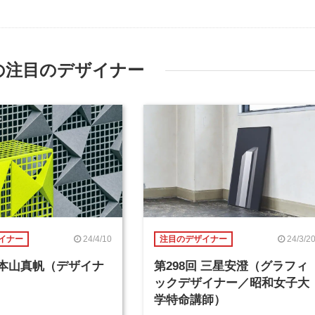
の注目のデザイナー
24/4/10
24/3/2
イナー
注目のデザイナー
回 本山真帆（デザイナ
第298回 三星安澄（グラフィ
ックデザイナー／昭和女子大
学特命講師）