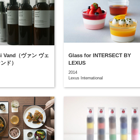
esi Vand（ヴァン ヴェ
Glass for INTERSECT BY
ァンド）
LEXUS
2014
Lexus International