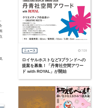
動。
を
画
点
7/28
ニュース
気
ロイヤルホストなど3ブランドへの
提案を募集！「丹青社空間アワー
ド with ROYAL」が開始