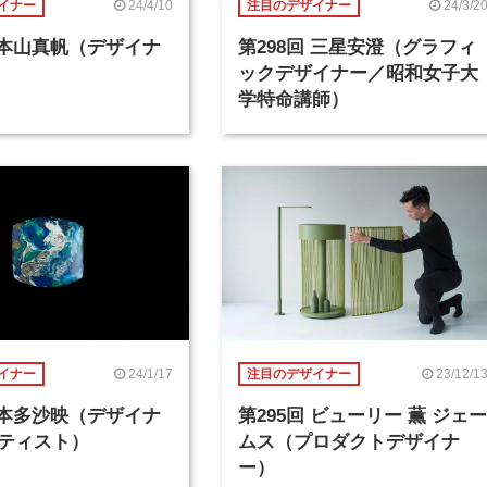
24/4/10
24/3/2
イナー
注目のデザイナー
回 本山真帆（デザイナ
第298回 三星安澄（グラフィ
ックデザイナー／昭和女子大
学特命講師）
24/1/17
23/12/1
イナー
注目のデザイナー
回 本多沙映（デザイナ
第295回 ビューリー 薫 ジェー
ティスト）
ムス（プロダクトデザイナ
ー）