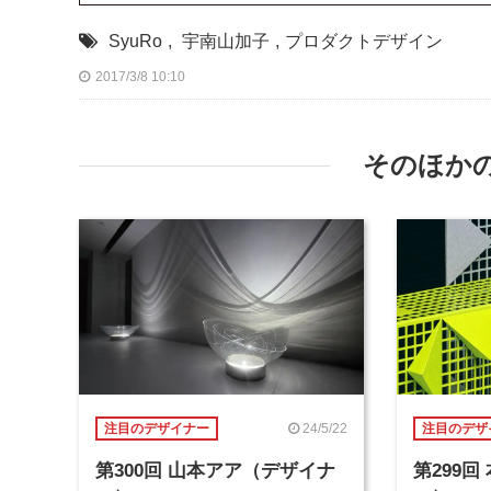
SyuRo
,
宇南山加子
,
プロダクトデザイン
2017/3/8 10:10
そのほか
24/5/22
注目のデザイナー
注目のデザ
第300回 山本アア（デザイナ
第299