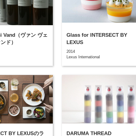
esi Vand（ヴァン ヴェ
Glass for INTERSECT BY
ァンド）
LEXUS
2014
Lexus International
ECT BY LEXUSのラ
DARUMA THREAD