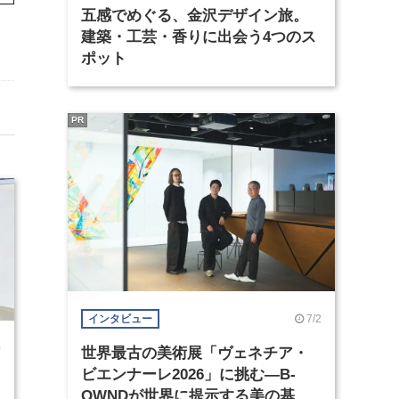
五感でめぐる、金沢デザイン旅。
建築・工芸・香りに出会う4つのス
ポット
PR
7/2
インタビュー
0
世界最古の美術展「ヴェネチア・
ビエンナーレ2026」に挑む―B-
OWNDが世界に提示する美の基準