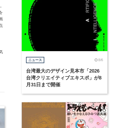
動。
を
画
点
気
8/6
ニュース
台湾最大のデザイン見本市「2026
台湾クリエイティブエキスポ」が8
月31日まで開催