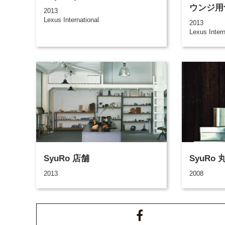
ウンジ用
2013
Lexus International
2013
Lexus Intern
SyuRo 店舗
SyuRo
2013
2008