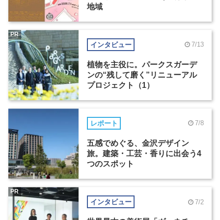
地域
PR
インタビュー
7/13
植物を主役に。パークスガーデ
ンの“残して磨く”リニューアル
プロジェクト（1）
レポート
7/8
五感でめぐる、金沢デザイン
旅。建築・工芸・香りに出会う4
つのスポット
PR
インタビュー
7/2