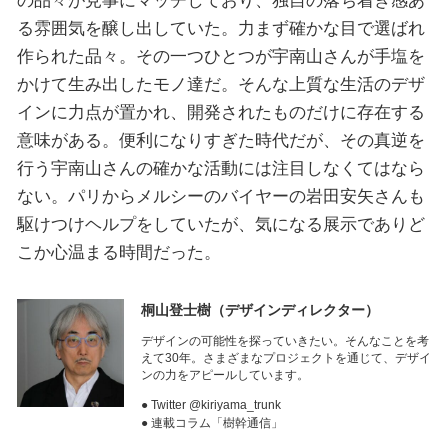
る雰囲気を醸し出していた。力まず確かな目で選ばれ
作られた品々。その一つひとつが宇南山さんが手塩を
かけて生み出したモノ達だ。そんな上質な生活のデザ
インに力点が置かれ、開発されたものだけに存在する
意味がある。便利になりすぎた時代だが、その真逆を
行う宇南山さんの確かな活動には注目しなくてはなら
ない。パリからメルシーのバイヤーの岩田安矢さんも
駆けつけヘルプをしていたが、気になる展示でありど
こか心温まる時間だった。
桐山登士樹
（デザインディレクター）
デザインの可能性を探っていきたい。そんなことを考
えて30年。さまざまなプロジェクトを通じて、デザイ
ンの力をアピールしています。
● Twitter @kiriyama_trunk
● 連載コラム「樹幹通信」