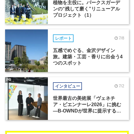
植物を主役に。パークスガーデ
ンの“残して磨く”リニューアル
プロジェクト（1）
レポート
7/8
五感でめぐる、金沢デザイン
旅。建築・工芸・香りに出会う4
つのスポット
PR
インタビュー
7/2
世界最古の美術展「ヴェネチ
ア・ビエンナーレ2026」に挑む
―B-OWNDが世界に提示する美
の基準とは？（前編）