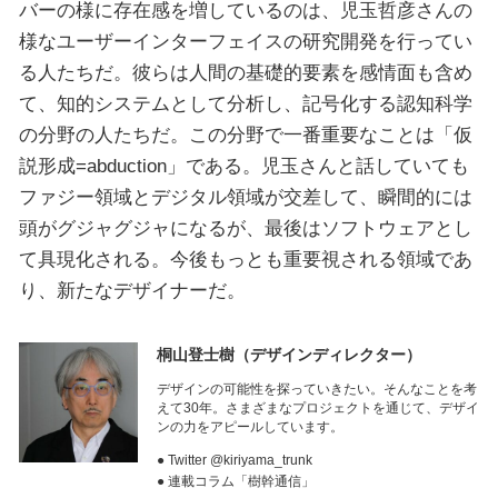
バーの様に存在感を増しているのは、児玉哲彦さんの
様なユーザーインターフェイスの研究開発を行ってい
る人たちだ。彼らは人間の基礎的要素を感情面も含め
て、知的システムとして分析し、記号化する認知科学
の分野の人たちだ。この分野で一番重要なことは「仮
説形成=abduction」である。児玉さんと話していても
ファジー領域とデジタル領域が交差して、瞬間的には
頭がグジャグジャになるが、最後はソフトウェアとし
て具現化される。今後もっとも重要視される領域であ
り、新たなデザイナーだ。
桐山登士樹
（デザインディレクター）
デザインの可能性を探っていきたい。そんなことを考
えて30年。さまざまなプロジェクトを通じて、デザイ
ンの力をアピールしています。
● Twitter @kiriyama_trunk
● 連載コラム「樹幹通信」