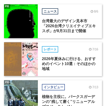
PR
ニュース
8/6
台湾最大のデザイン見本市
「2026台湾クリエイティブエキ
スポ」が8月31日まで開催
レポート
7/16
2026年夏休みに行ける、おすす
めのイベント10選：そのほかの
地域
PR
インタビュー
7/13
植物を主役に。パークスガーデ
ンの“残して磨く”リニューアル