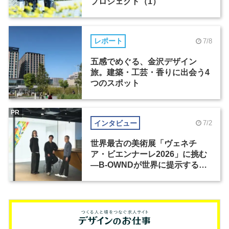
プロジェクト（1）
レポート
7/8
五感でめぐる、金沢デザイン
旅。建築・工芸・香りに出会う4
つのスポット
PR
インタビュー
7/2
世界最古の美術展「ヴェネチ
ア・ビエンナーレ2026」に挑む
―B-OWNDが世界に提示する美
の基準とは？（前編）