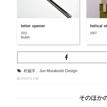
letter opener
helical s
2011
2007
MoMA
村越淳
,
Jun Murakoshi Design
2015/7/1 0:00
そのほか