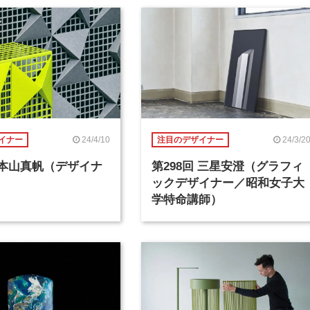
24/4/10
24/3/2
イナー
注目のデザイナー
回 本山真帆（デザイナ
第298回 三星安澄（グラフィ
ックデザイナー／昭和女子大
学特命講師）