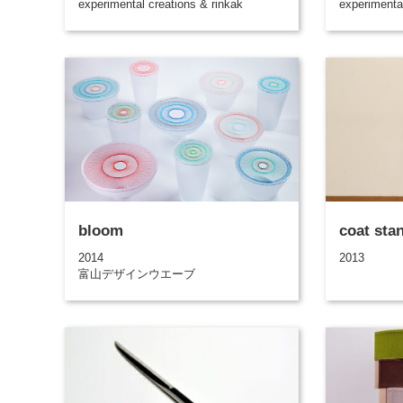
experimental creations & rinkak
experimenta
bloom
coat sta
2014
2013
富山デザインウエーブ