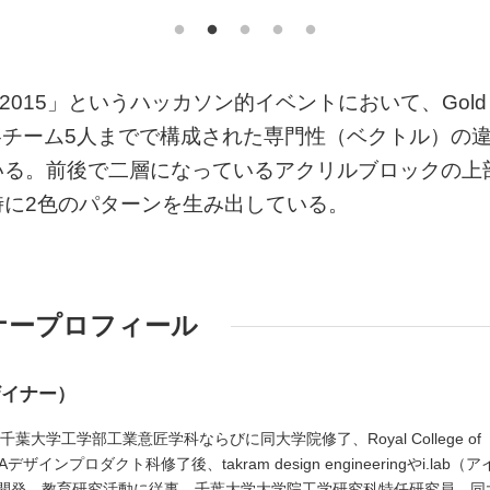
petition 2015」というハッカソン的イベントにおいて、Gold
。各チーム5人までで構成された専門性（ベクトル）の
いる。前後で二層になっているアクリルブロックの上
に2色のパターンを生み出している。
ナープロフィール
ザイナー）
葉大学工学部工業意匠学科ならびに同大学院修了、Royal College of
インプロダクト科修了後、takram design engineeringやi.lab（ア
開発、教育研究活動に従事。千葉大学大学院工学研究科特任研究員、同