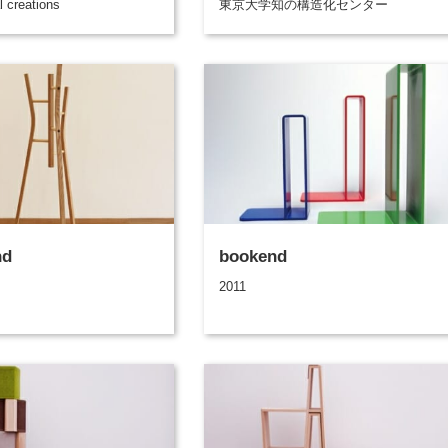
l creations
東京大学知の構造化センター
nd
bookend
2011