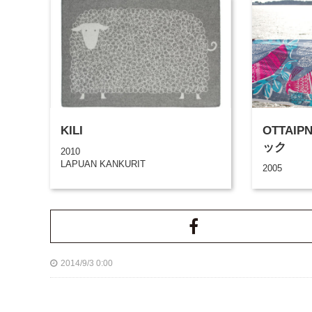
KILI
OTTAI
ック
2010
LAPUAN KANKURIT
2005
2014/9/3 0:00