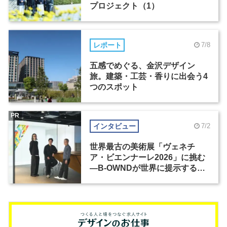
プロジェクト（1）
レポート
7/8
五感でめぐる、金沢デザイン
旅。建築・工芸・香りに出会う4
つのスポット
PR
インタビュー
7/2
世界最古の美術展「ヴェネチ
ア・ビエンナーレ2026」に挑む
―B-OWNDが世界に提示する美
の基準とは？（前編）