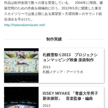
作品は欧州各国で数々の賞を受賞している。 2004年に帰国。建
築空間のための作曲を積極的に行う。2012年5月に開業した東京
スカイツリーでは最上階にある展望室＜天望回廊＞のサウンド総
合演出を手がけた。
http://hatanakamasato.net/
制作実績
札幌雪祭り2013 プロジェクシ
ョンマッピング映像 楽曲制作
2013
札幌メディア・アーツラボ
ISSEY MIYAKE 「青森大学男子
新体操部」 音楽監修・編曲
2013