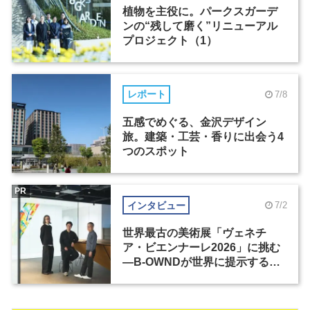
植物を主役に。パークスガーデ
ンの“残して磨く”リニューアル
プロジェクト（1）
レポート
7/8
五感でめぐる、金沢デザイン
旅。建築・工芸・香りに出会う4
つのスポット
PR
インタビュー
7/2
世界最古の美術展「ヴェネチ
ア・ビエンナーレ2026」に挑む
―B-OWNDが世界に提示する美
の基準とは？（前編）