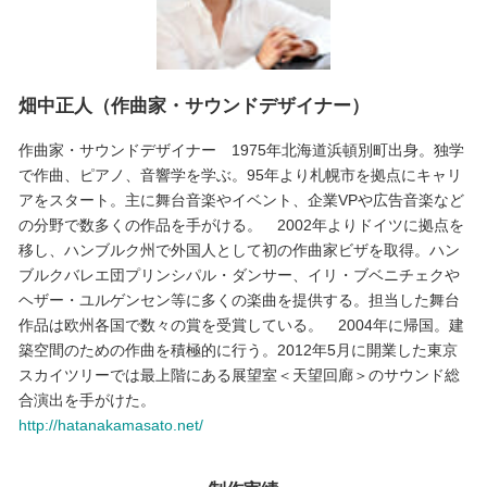
畑中正人（作曲家・サウンドデザイナー）
作曲家・サウンドデザイナー 1975年北海道浜頓別町出身。独学
で作曲、ピアノ、音響学を学ぶ。95年より札幌市を拠点にキャリ
アをスタート。主に舞台音楽やイベント、企業VPや広告音楽など
の分野で数多くの作品を手がける。 2002年よりドイツに拠点を
移し、ハンブルク州で外国人として初の作曲家ビザを取得。ハン
ブルクバレエ団プリンシパル・ダンサー、イリ・ブベニチェクや
ヘザー・ユルゲンセン等に多くの楽曲を提供する。担当した舞台
作品は欧州各国で数々の賞を受賞している。 2004年に帰国。建
築空間のための作曲を積極的に行う。2012年5月に開業した東京
スカイツリーでは最上階にある展望室＜天望回廊＞のサウンド総
合演出を手がけた。
http://hatanakamasato.net/