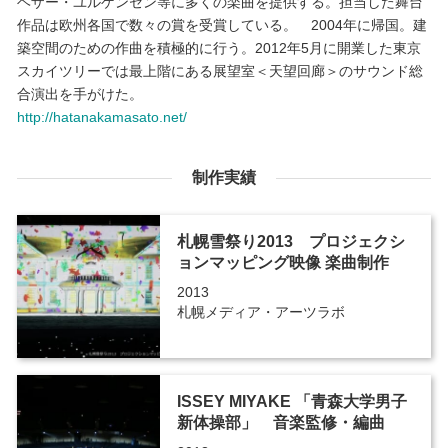
ヘザー・ユルゲンセン等に多くの楽曲を提供する。担当した舞台
作品は欧州各国で数々の賞を受賞している。 2004年に帰国。建
築空間のための作曲を積極的に行う。2012年5月に開業した東京
スカイツリーでは最上階にある展望室＜天望回廊＞のサウンド総
合演出を手がけた。
http://hatanakamasato.net/
制作実績
札幌雪祭り2013 プロジェクシ
ョンマッピング映像 楽曲制作
2013
札幌メディア・アーツラボ
ISSEY MIYAKE 「青森大学男子
新体操部」 音楽監修・編曲