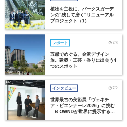
植物を主役に。パークスガーデ
ンの“残して磨く”リニューアル
プロジェクト（1）
レポート
7/8
五感でめぐる、金沢デザイン
旅。建築・工芸・香りに出会う4
つのスポット
PR
インタビュー
7/2
世界最古の美術展「ヴェネチ
ア・ビエンナーレ2026」に挑む
―B-OWNDが世界に提示する美
の基準とは？（前編）