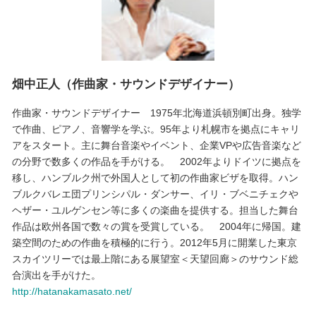
畑中正人（作曲家・サウンドデザイナー）
作曲家・サウンドデザイナー 1975年北海道浜頓別町出身。独学
で作曲、ピアノ、音響学を学ぶ。95年より札幌市を拠点にキャリ
アをスタート。主に舞台音楽やイベント、企業VPや広告音楽など
の分野で数多くの作品を手がける。 2002年よりドイツに拠点を
移し、ハンブルク州で外国人として初の作曲家ビザを取得。ハン
ブルクバレエ団プリンシパル・ダンサー、イリ・ブベニチェクや
ヘザー・ユルゲンセン等に多くの楽曲を提供する。担当した舞台
作品は欧州各国で数々の賞を受賞している。 2004年に帰国。建
築空間のための作曲を積極的に行う。2012年5月に開業した東京
スカイツリーでは最上階にある展望室＜天望回廊＞のサウンド総
合演出を手がけた。
http://hatanakamasato.net/