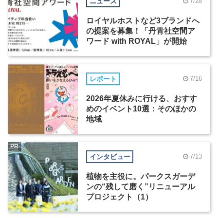
ニュース
7/28
ロイヤルホストなど3ブランドへ
の提案を募集！「丹青社空間ア
ワード with ROYAL」が開始
レポート
7/16
2026年夏休みに行ける、おすす
めのイベント10選：そのほかの
地域
PR
インタビュー
7/13
植物を主役に。パークスガーデ
ンの“残して磨く”リニューアル
プロジェクト（1）