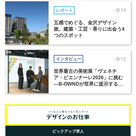
レポート
7/8
五感でめぐる、金沢デザイン
旅。建築・工芸・香りに出会う4
つのスポット
PR
インタビュー
7/2
世界最古の美術展「ヴェネチ
ア・ビエンナーレ2026」に挑む
―B-OWNDが世界に提示する美
の基準とは？（前編）
ピックアップ求人