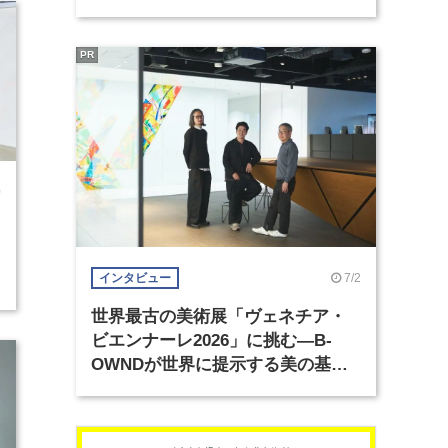
PR
0
7/2
インタビュー
世界最古の美術展「ヴェネチア・
ビエンナーレ2026」に挑む―B-
OWNDが世界に提示する美の基準
とは？（前編）