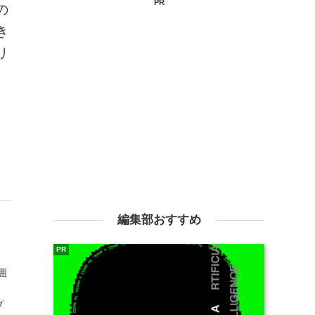
PR
の
き
リ
編集部おすすめ
PR
囲
プ