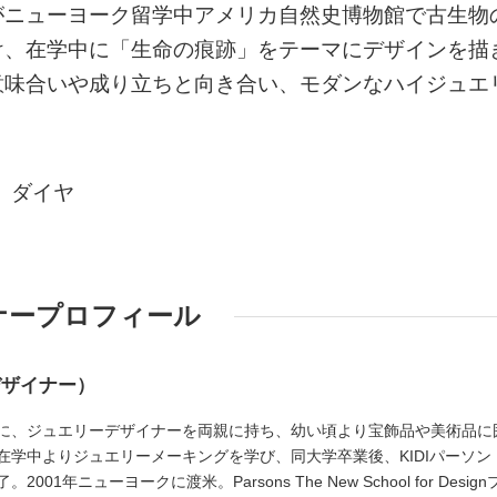
がニューヨーク留学中アメリカ自然史博物館で古生物
け、在学中に「生命の痕跡」をテーマにデザインを描
意味合いや成り立ちと向き合い、モダンなハイジュエ
、ダイヤ
ナープロフィール
デザイナー）
に、ジュエリーデザイナーを両親に持ち、幼い頃より宝飾品や美術品に
在学中よりジュエリーメーキングを学び、同大学卒業後、KIDIパーソン
1年ニューヨークに渡米。Parsons The New School for Design