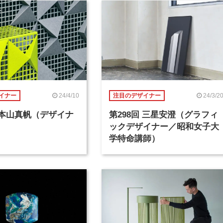
24/4/10
24/3/2
イナー
注目のデザイナー
回 本山真帆（デザイナ
第298回 三星安澄（グラフィ
ックデザイナー／昭和女子大
学特命講師）