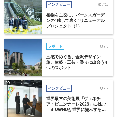
インタビュー
7/13
植物を主役に。パークスガーデ
ンの“残して磨く”リニューアル
プロジェクト（1）
レポート
7/8
五感でめぐる、金沢デザイン
旅。建築・工芸・香りに出会う4
つのスポット
PR
インタビュー
7/2
世界最古の美術展「ヴェネチ
ア・ビエンナーレ2026」に挑む
―B-OWNDが世界に提示する美
の基準とは？（前編）