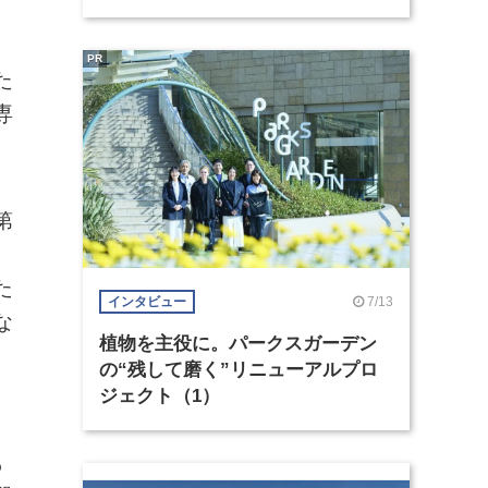
、
PR
た
専
第
た
7/13
インタビュー
な
植物を主役に。パークスガーデン
。
の“残して磨く”リニューアルプロ
ジェクト（1）
。
も