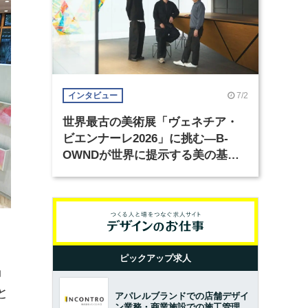
7/2
インタビュー
世界最古の美術展「ヴェネチア・
ビエンナーレ2026」に挑む―B-
OWNDが世界に提示する美の基準
とは？（前編）
ピックアップ求人
」
と
アパレルブランドでの店舗デザイ
ン業務・商業施設での施工管理