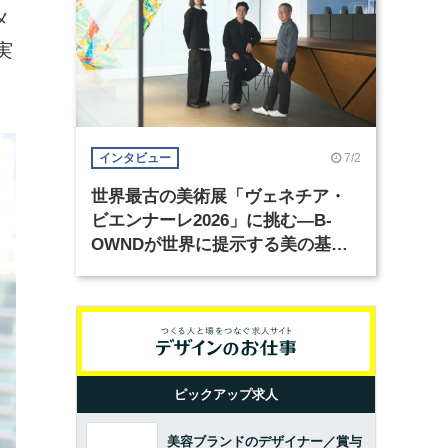
メ
実
7/2
インタビュー
世界最古の美術展「ヴェネチア・
ビエンナーレ2026」に挑む―B-
OWNDが世界に提示する美の基準
とは？（前編）
ピックアップ求人
美容ブランドのデザイナー／賞与