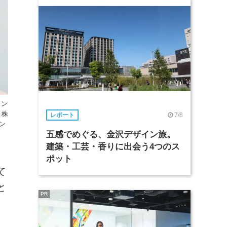
イン
 株
7/8
レポート
ン
五感でめぐる、金沢デザイン旅。
建築・工芸・香りに出会う4つのス
ポット
て
と
PR