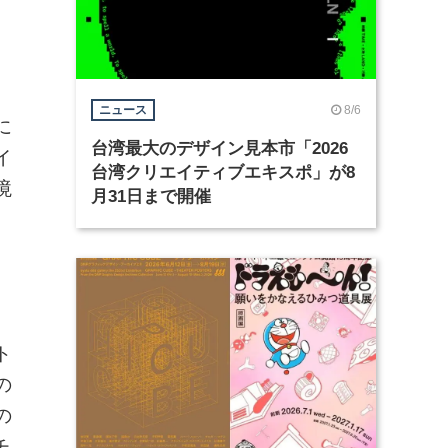
8/6
ニュース
に
台湾最大のデザイン見本市「2026
イ
台湾クリエイティブエキスポ」が8
境
月31日まで開催
ト
の
の
チ