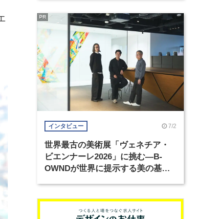
エ
PR
7/2
インタビュー
世界最古の美術展「ヴェネチア・
ビエンナーレ2026」に挑む―B-
OWNDが世界に提示する美の基準
とは？（前編）