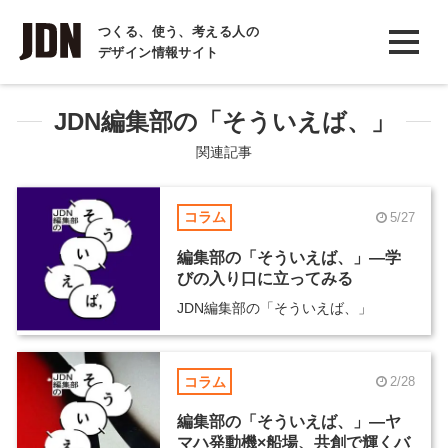
INTERVIEW
つくる、使う、考える人の
デザイン情報サイト
インタビュー
REPORT
JDN編集部の「そういえば、」
レポート
関連記事
COLUMN
コラム
5/27
コラム
編集部の「そういえば、」―学
びの入り口に立ってみる
JDN編集部の「そういえば、」
コラム
2/28
編集部の「そういえば、」―ヤ
マハ発動機×船場、共創で輝くバ