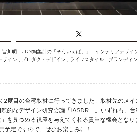
,
皆川明
,
JDN編集部の「そういえば、」
,
インテリアデザイ
Xデザイン
,
プロダクトデザイン
,
ライフスタイル
,
ブランディ
として2度目の台湾取材に行ってきました。取材先のメイ
際的なデザイン研究会議「IASDR」。いずれも、台
先」を見つめる視座を与えてくれる貴重な機会となり
開予定ですので、ぜひお楽しみに！