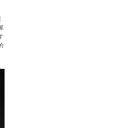
重
屋
す
的