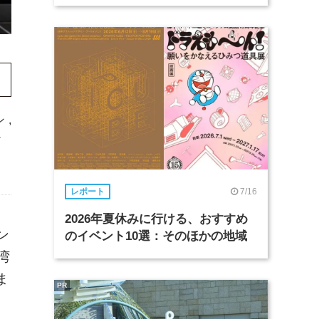
ン
,
ン
7/16
レポート
2026年夏休みに行ける、おすすめ
ン
のイベント10選：そのほかの地域
湾
ま
PR