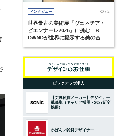
ド
7/2
インタビュー
ミ
世界最古の美術展「ヴェネチア・
ビエンナーレ2026」に挑む―B-
OWNDが世界に提示する美の基準
賞
とは？（前編）
さ
ピックアップ求人
【文具雑貨メーカー】デザイナー
職募集（キャリア採用・2027新卒
採用）
かばん／雑貨デザイナー