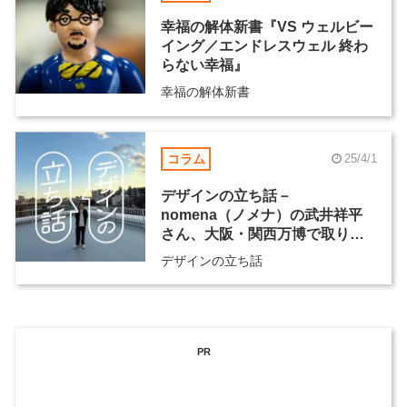
幸福の解体新書『VS ウェルビー
イング／エンドレスウェル 終わ
らない幸福』
幸福の解体新書
コラム
25/4/1
デザインの立ち話－
nomena（ノメナ）の武井祥平
さん、大阪・関西万博で取り組
む“前例のないものづくり”
デザインの立ち話
PR