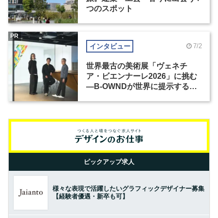
つのスポット
PR
インタビュー
7/2
世界最古の美術展「ヴェネチ
ア・ビエンナーレ2026」に挑む
―B-OWNDが世界に提示する美
の基準とは？（前編）
ピックアップ求人
様々な表現で活躍したいグラフィックデザイナー募集
【経験者優遇・新卒も可】