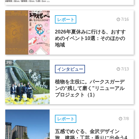
レポート
7/16
2026年夏休みに行ける、おすす
めのイベント10選：そのほかの
地域
PR
インタビュー
7/13
植物を主役に。パークスガーデ
ンの“残して磨く”リニューアル
プロジェクト（1）
レポート
7/8
五感でめぐる、金沢デザイン
旅。建築・工芸・香りに出会う4