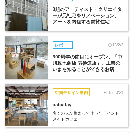
8組のアーティスト・クリエイタ
ーが元社宅をリノベーション、
アートを内包する賃貸住宅
「APartMENT」
レポート
16/2/3
300周年の節目にオープン、「中
川政七商店 表参道店」。工芸の
いまを知ることができるお店
空間デザイン事例
15/10/21
cafe/day
多くの人が集まって作った「ハンド
メイドカフェ」