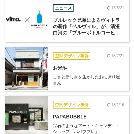
ニュース
15/8/21
ブルレック兄弟によるヴィトラ
の新作「ベルヴィル」が、清澄
白河の「ブルーボトルコーヒ
ー」に期間限定で登場
空間デザイン事例
15/7/21
お米や
古さと新しさを生かしたおにぎり屋
さん
空間デザイン事例
13/1/16
PAPABUBBLE
宝石のようなアート・キャンディ・
ショップ「パパブブレ」