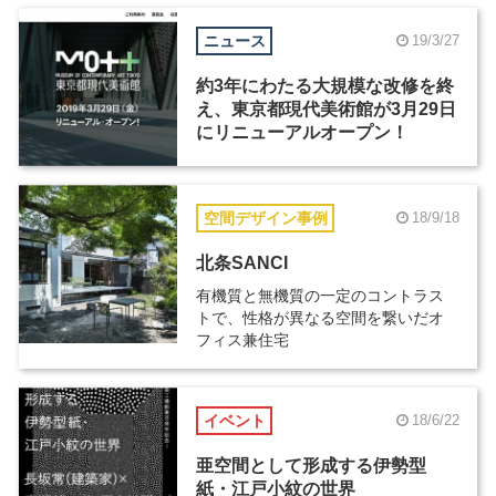
ニュース
19/3/27
約3年にわたる大規模な改修を終
え、東京都現代美術館が3月29日
にリニューアルオープン！
空間デザイン事例
18/9/18
北条SANCI
有機質と無機質の一定のコントラス
トで、性格が異なる空間を繋いだオ
フィス兼住宅
イベント
18/6/22
亜空間として形成する伊勢型
紙・江戸小紋の世界