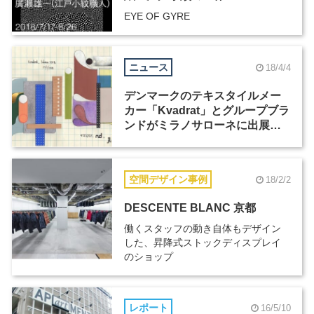
EYE OF GYRE
ニュース
18/4/4
デンマークのテキスタイルメー
カー「Kvadrat」とグループブラ
ンドがミラノサローネに出展、
日本からは皆川明や長坂常が参
加
空間デザイン事例
18/2/2
DESCENTE BLANC 京都
働くスタッフの動き自体もデザイン
した、昇降式ストックディスプレイ
のショップ
レポート
16/5/10