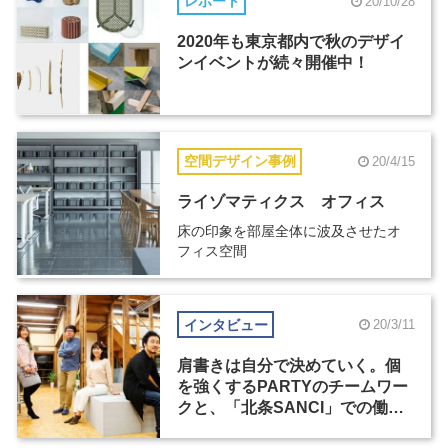
レポート
20/10/28
2020年も東京都内で秋のデザイ
ンイベントが続々開催中！
空間デザイン事例
20/4/15
ライゾマティクス オフィス
床の印象を部屋全体に波及させたオ
フィス空間
インタビュー
20/3/11
肩書きは自分で決めていく。個
を強くするPARTYのチームワー
クと、「北条SANCI」での働き
方