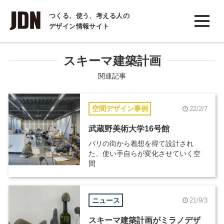
INTERVIEW
つくる、使う、考える人の
デザイン情報サイト
インタビュー
REPORT
スキーマ建築計画
レポート
関連記事
COLUMN
空間デザイン事例
22/2/7
コラム
武蔵野美術大学16号館
パリの街から着想を得て設計され
た、使い手自らが変化させていく空
間
ニュース
21/9/3
スキーマ建築計画がミラノデザ