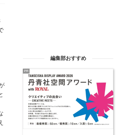
3
で
編集部おすすめ
PR
が
と
な
え