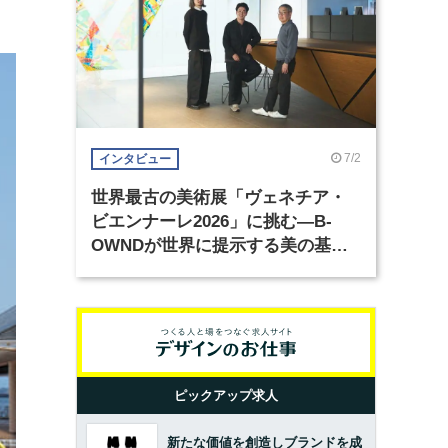
7/2
インタビュー
世界最古の美術展「ヴェネチア・
ビエンナーレ2026」に挑む―B-
OWNDが世界に提示する美の基準
とは？（前編）
ピックアップ求人
新たな価値を創造しブランドを成