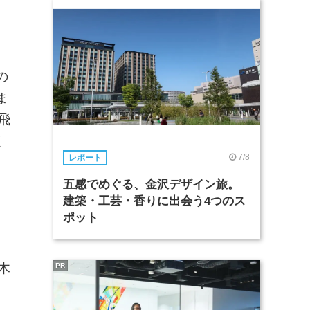
の
ま
飛
く
7/8
レポート
五感でめぐる、金沢デザイン旅。
建築・工芸・香りに出会う4つのス
ポット
木
PR