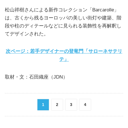
松山祥樹さんによる新作コレクション「Barcarolle」
は、古くから残るヨーロッパの美しい街灯や建築、階
段や柱のディテールなどに見られる装飾性を再解釈し
てデザインされた。
次ページ：若手デザイナーの登竜門「サローネサテリ
テ」
取材・文：石田織座（JDN）
1
2
3
4