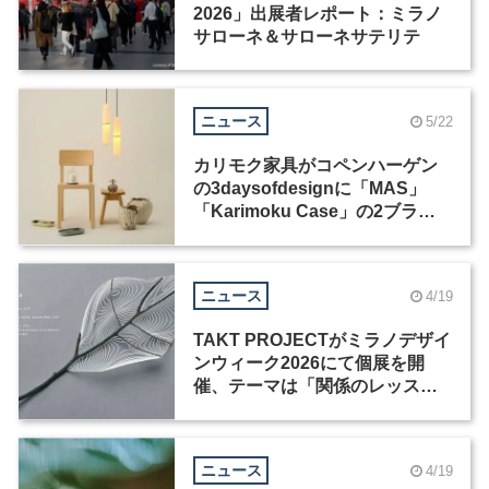
2026」出展者レポート：ミラノ
サローネ＆サローネサテリテ
ニュース
5/22
カリモク家具がコペンハーゲン
の3daysofdesignに「MAS」
「Karimoku Case」の2ブラン
ド出展
ニュース
4/19
TAKT PROJECTがミラノデザイ
ンウィーク2026にて個展を開
催、テーマは「関係のレッス
ン」
ニュース
4/19