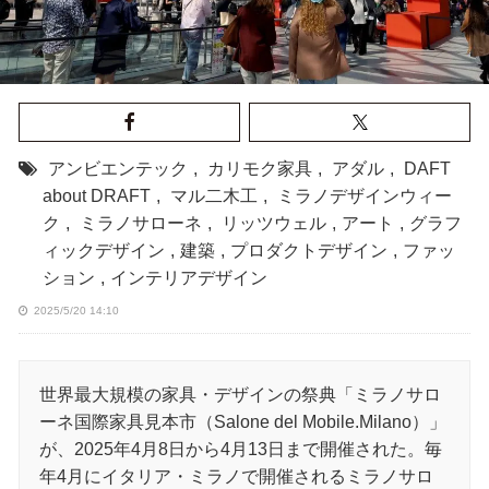
アンビエンテック
,
カリモク家具
,
アダル
,
DAFT
about DRAFT
,
マル二木工
,
ミラノデザインウィー
ク
,
ミラノサローネ
,
リッツウェル
,
アート
,
グラフ
ィックデザイン
,
建築
,
プロダクトデザイン
,
ファッ
ション
,
インテリアデザイン
2025/5/20 14:10
世界最大規模の家具・デザインの祭典「ミラノサロ
ーネ国際家具見本市（Salone del Mobile.Milano）」
が、2025年4月8日から4月13日まで開催された。毎
年4月にイタリア・ミラノで開催されるミラノサロ