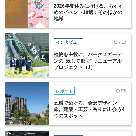
2026年夏休みに行ける、おすす
めのイベント10選：そのほかの
地域
PR
インタビュー
7/13
植物を主役に。パークスガーデ
ンの“残して磨く”リニューアル
プロジェクト（1）
レポート
7/8
五感でめぐる、金沢デザイン
旅。建築・工芸・香りに出会う4
つのスポット
PR