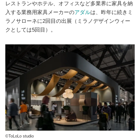
レストランやホテル、オフィスなど多業界に家具を納
入する業務用家具メーカーの
アダル
は、昨年に続きミ
ラノサローネに2回目の出展（ミラノデザインウィー
クとしては5回目）。
©ToLoLo studio