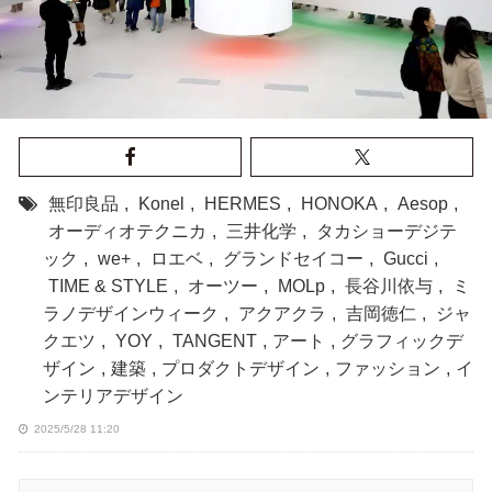
無印良品
,
Konel
,
HERMES
,
HONOKA
,
Aesop
,
オーディオテクニカ
,
三井化学
,
タカショーデジテ
ック
,
we+
,
ロエベ
,
グランドセイコー
,
Gucci
,
TIME & STYLE
,
オーツー
,
MOLp
,
長谷川依与
,
ミ
ラノデザインウィーク
,
アクアクラ
,
吉岡徳仁
,
ジャ
クエツ
,
YOY
,
TANGENT
,
アート
,
グラフィックデ
ザイン
,
建築
,
プロダクトデザイン
,
ファッション
,
イ
ンテリアデザイン
2025/5/28 11:20