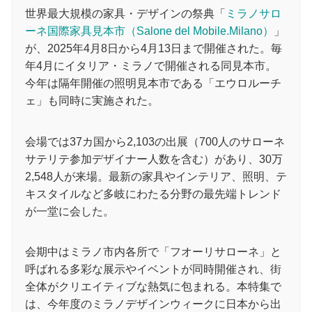
世界最大規模の家具・デザインの祭典「
ミラノサロ
ーネ国際家具見本市（Salone del Mobile.Milano）
」
が、2025年4月8日から4月13日まで開催された。毎
年4月にイタリア・ミラノで開催される同見本市。
今年は隔年開催の照明見本市である「エウロルーチ
ェ」も同時に実施された。
会場では37カ国から2,103の出展（700人のサローネ
サテリテ参加デザイナー人数を含む）があり、30万
2,548人が来場。最新の家具やインテリア、照明、テ
キスタイルなど多岐にわたる分野の最先端トレンド
が一堂に会した。
会期中はミラノ市内各所で「フオーリサローネ」と
呼ばれる多彩な展示やイベントが同時開催され、街
全体がクリエイティブな熱気に包まれる。本特集で
は、今年度のミラノデザインウィークに日本から出