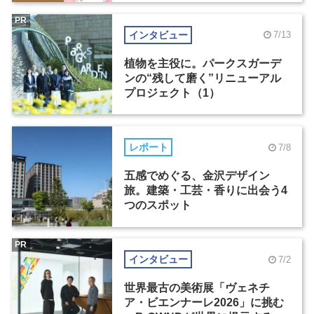
PR
インタビュー
7/13
植物を主役に。パークスガーデ
ンの“残して磨く”リニューアル
プロジェクト（1）
レポート
7/8
五感でめぐる、金沢デザイン
旅。建築・工芸・香りに出会う4
つのスポット
PR
インタビュー
7/2
世界最古の美術展「ヴェネチ
ア・ビエンナーレ2026」に挑む