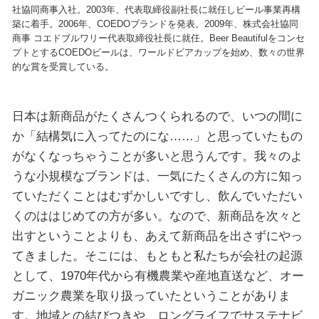
社協同商事入社。2003年、代表取締役副社長に就任しビール事業再構
築に着手。2006年、COEDOブランドを発表。2009年、株式会社協同
商事 コエドブルワリー代表取締役社長に就任。Beer Beautifulをコンセ
プトとするCOEDOビールは、ワールドビアカップを始め、数々の世界
的な賞を受賞している。
日本は新商品がたくさんつくられるので、いつの間に
か「結構気に入ってたのにな……」と思っていたもの
がなくなっちゃうことが多いと思うんです。我々のよ
うな小規模なブランドは、一気にたくさんの方に知っ
ていただくことはむずかしいですし、飲んでいただい
くのははじめての方が多い。なので、新商品を次々と
出すということよりも、あえて新商品を出さずにやっ
てきました。そこには、もともと私たちが会社の起源
として、1970年代から有機農業や産地直送など、オー
ガニック農業を取り扱っていたということがありま
す。地域との結びつきや、ロングライフでサステナビ