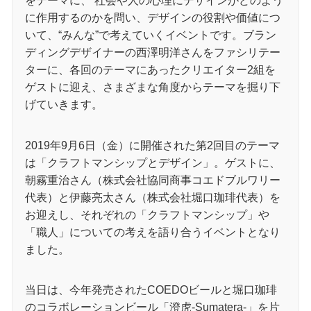
をテーマに、 社会や⼈の⼼理にデザインがどのよう
に作⽤するのかを問い、デザインの役割や価値につ
いて、“みんな”で考えていくイベントです。ブラン
ディングデザイナーの⻄澤明洋さんをファシリテー
ターに、各回のテーマにあったクリエイター2組を
ゲストに迎え、さまざまな角度からテーマを掘り下
げていきます。
2019年9月6日（金）に開催された第2回目のテーマ
は「クラフトマンシップとデザイン」。ゲストに、
朝霧重治さん（株式会社協同商事コエドブルワリー
代表）と伊藤亮太さん（株式会社堀口珈琲代表）を
お迎えし、それぞれの「クラフトマンシップ」や
「職人」についての考えを語り合うイベントとなり
ました。
当日は、今年発売されたCOEDOビールと堀口珈琲
のコラボレーションビール「澄虎-Sumatera-」を片