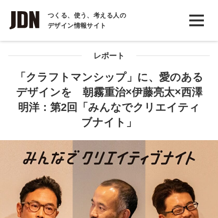
INTERVIEW
つくる、使う、考える人の
デザイン情報サイト
インタビュー
REPORT
レポート
レポート
「クラフトマンシップ」に、愛のある
デザインを 朝霧重治×伊藤亮太×西澤
COLUMN
明洋：第2回「みんなでクリエイティ
コラム
ブナイト」