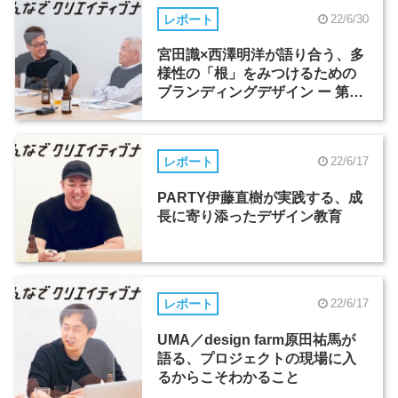
レポート
22/6/30
宮田識×西澤明洋が語り合う、多
様性の「根」をみつけるための
ブランディングデザイン ー 第9
回「みんなでクリエイティブナ
イト」
レポート
22/6/17
PARTY伊藤直樹が実践する、成
長に寄り添ったデザイン教育
レポート
22/6/17
UMA／design farm原田祐馬が
語る、プロジェクトの現場に入
るからこそわかること