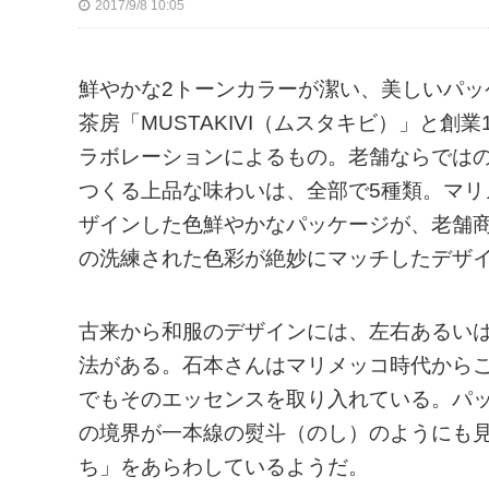
2017/9/8 10:05
鮮やかな2トーンカラーが潔い、美しいパ
茶房「MUSTAKIVI（ムスタキビ）」と
ラボレーションによるもの。老舗ならでは
つくる上品な味わいは、全部で5種類。マ
ザインした色鮮やかなパッケージが、老舗
の洗練された色彩が絶妙にマッチしたデザ
古来から和服のデザインには、左右あるい
法がある。石本さんはマリメッコ時代から
でもそのエッセンスを取り入れている。パ
の境界が一本線の熨斗（のし）のようにも
ち」をあらわしているようだ。