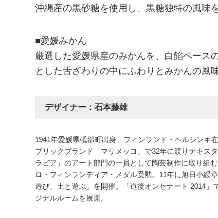
沖縄産の黒砂糖を使用し、黒糖独特の風味
■愛媛みかん
厳選した愛媛県産のみかんを、白餡ペース
とした舌ざわりの中にふわりとみかんの風
デザイナー：石本藤雄
1941年愛媛県砥部町出身、フィンランド・ヘルシンキ在
ブリックブランド「マリメッコ」で32年に渡りテキス
ラビア」のアート部門の一員として陶芸制作に取り組む。
ロ・フィンランディア・メダル受勲。11年に旭日小綬章
遊び、土と遊ぶ」を開催。「道後オンセナート 2014
ジナルルームを展開。