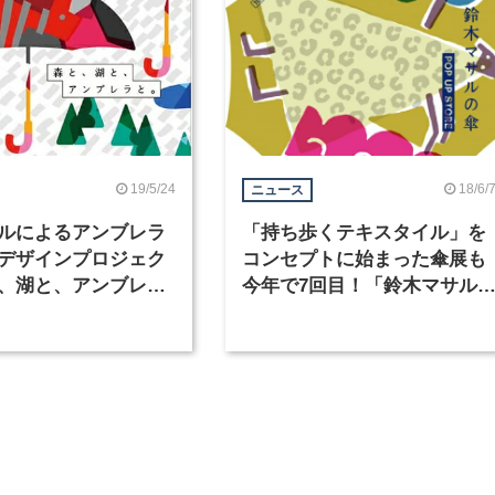
19/5/24
18/6/
ニュース
ルによるアンブレラ
「持ち歩くテキスタイル」を
デザインプロジェク
コンセプトに始まった傘展も
、湖と、アンブレラ
今年で7回目！「鈴木マサル
メッツァビレッジに
傘 POP UP STORE」が
日から開催
CASE GALLERYで開催