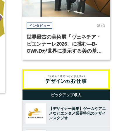
7/2
インタビュー
世界最古の美術展「ヴェネチア・
ビエンナーレ2026」に挑む―B-
7
OWNDが世界に提示する美の基準
とは？（前編）
の
ピックアップ求人
【デザイナー募集】ゲームやアニ
メなどエンタメ業界特化のデザイ
ンスタジオ