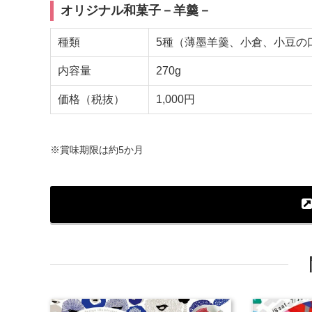
オリジナル和菓子－羊羹－
種類
5種（薄墨羊羹、小倉、小豆の
内容量
270g
価格（税抜）
1,000円
※賞味期限は約5か月