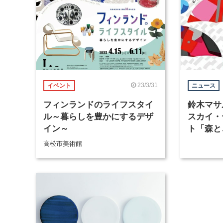
23/3/31
イベント
ニュース
フィンランドのライフスタイ
鈴木マサ
ル～暮らしを豊かにするデザ
スカイ・
イン～
ト「森と
と。」、
高松市美術館
て6月8