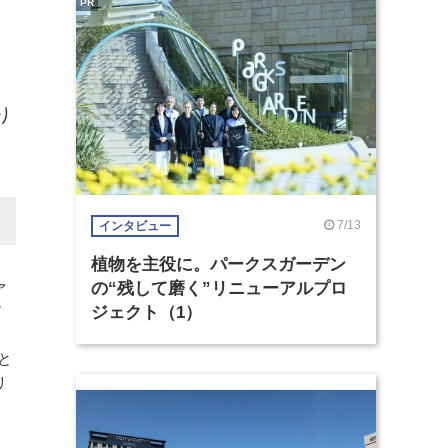
PR
り
7/13
インタビュー
植物を主役に。パークスガーデン
ァ
の“残して磨く”リニューアルプロ
ア
ジェクト（1）
と
リ