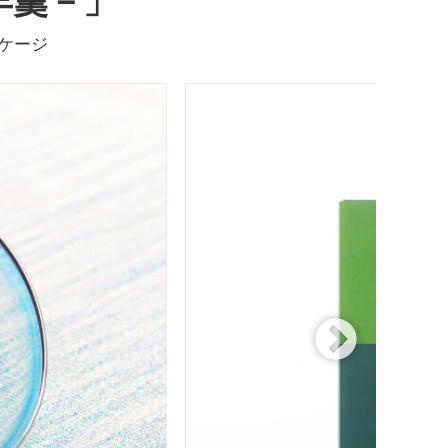
羊羹－」
ケージ