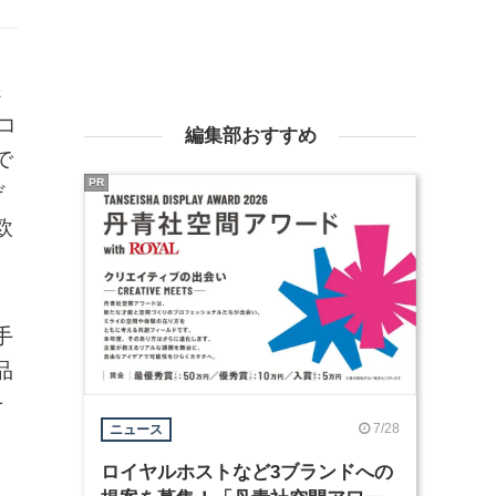
＆
コ
編集部おすすめ
で
PR
デ
欧
手
品
そ
7/28
ニュース
ロイヤルホストなど3ブランドへの