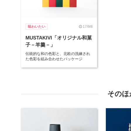
17/9/8
味わいたい
MUSTAKIVI「オリジナル和菓
子－羊羹－」
伝統的な和の色彩と、北欧の洗練され
た色彩を組み合わせたパッケージ
そのほ