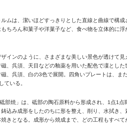
ォルムは、潔いほどすっきりとした直線と曲線で構成
はもちろん和菓子や洋菓子など、食べ物を立体的に浮
デザインのように、さまざまな美しい景色が透けて見
青磁、呉須、天目などの釉薬を用いた配色で凜とした
青磁、呉須、白の3色で展開。四角いプレートは、ま
している。
「砥部焼」は、砥部の陶石原料から形成され、1点1点
。鋳込み成形をしたのちに形を整え、削り、水拭き、
本焼きとなる。成形から焼成まで、どの工程もすべて