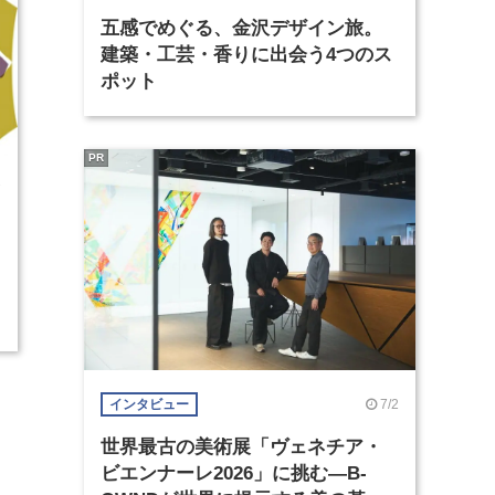
五感でめぐる、金沢デザイン旅。
建築・工芸・香りに出会う4つのス
ポット
PR
7
の
7/2
インタビュー
世界最古の美術展「ヴェネチア・
ビエンナーレ2026」に挑む―B-