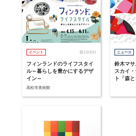
23/3/31
イベント
ニュース
フィンランドのライフスタイ
鈴木マサ
ル～暮らしを豊かにするデザ
スカイ・
イン～
ト「森と
と。」、
高松市美術館
て6月8