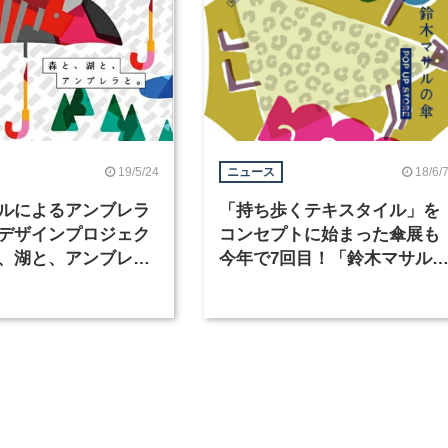
19/5/24
18/6/
ニュース
ルによるアンブレラ
「持ち歩くテキスタイル」を
デザインプロジェク
コンセプトに始まった傘展も
、湖と、アンブレラ
今年で7回目！「鈴木マサル
メッツァビレッジに
傘 POP UP STORE」が
日から開催
CASE GALLERYで開催