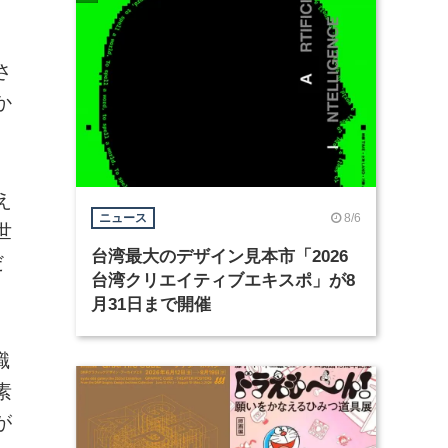
さ
か
え
8/6
ニュース
世
台湾最大のデザイン見本市「2026
だ
台湾クリエイティブエキスポ」が8
月31日まで開催
職
素
が