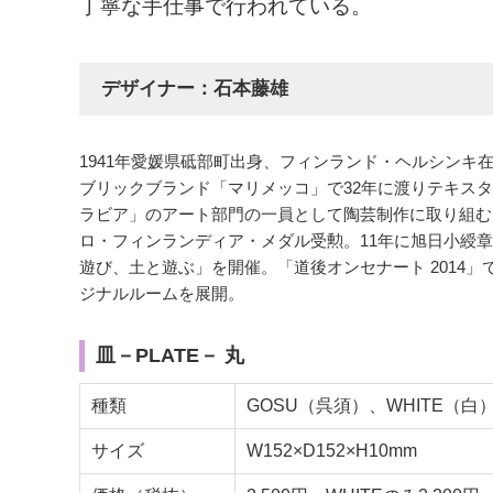
丁寧な手仕事で行われている。
デザイナー：石本藤雄
1941年愛媛県砥部町出身、フィンランド・ヘルシンキ在
ブリックブランド「マリメッコ」で32年に渡りテキス
ラビア」のアート部門の一員として陶芸制作に取り組む。
ロ・フィンランディア・メダル受勲。11年に旭日小綬章
遊び、土と遊ぶ」を開催。「道後オンセナート 2014
ジナルルームを展開。
皿－PLATE－ 丸
種類
GOSU（呉須）、WHITE（白）
サイズ
W152×D152×H10mm