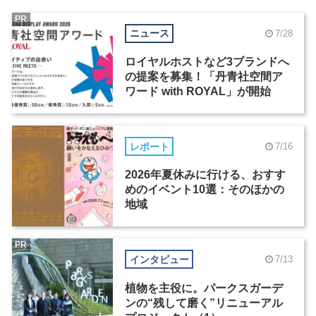
PR
ニュース
7/28
ロイヤルホストなど3ブランドへ
の提案を募集！「丹青社空間ア
ワード with ROYAL」が開始
レポート
7/16
2026年夏休みに行ける、おすす
めのイベント10選：そのほかの
地域
PR
インタビュー
7/13
植物を主役に。パークスガーデ
ンの“残して磨く”リニューアル