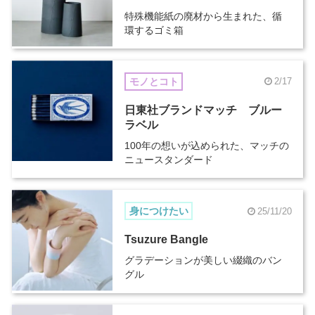
特殊機能紙の廃材から生まれた、循
環するゴミ箱
モノとコト
2/17
日東社ブランドマッチ ブルー
ラベル
100年の想いが込められた、マッチの
ニュースタンダード
身につけたい
25/11/20
Tsuzure Bangle
グラデーションが美しい綴織のバン
グル