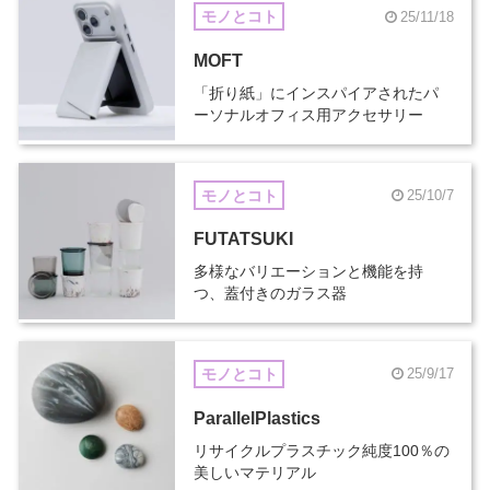
モノとコト
25/11/18
MOFT
「折り紙」にインスパイアされたパ
ーソナルオフィス用アクセサリー
モノとコト
25/10/7
FUTATSUKI
多様なバリエーションと機能を持
つ、蓋付きのガラス器
モノとコト
25/9/17
ParallelPlastics
リサイクルプラスチック純度100％の
美しいマテリアル