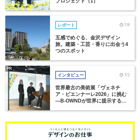
プロジェクト（1）
レポート
7/8
五感でめぐる、金沢デザイン
旅。建築・工芸・香りに出会う4
つのスポット
PR
インタビュー
7/2
世界最古の美術展「ヴェネチ
ア・ビエンナーレ2026」に挑む
―B-OWNDが世界に提示する美
の基準とは？（前編）