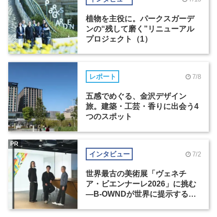
植物を主役に。パークスガーデ
ンの“残して磨く”リニューアル
プロジェクト（1）
レポート
7/8
五感でめぐる、金沢デザイン
旅。建築・工芸・香りに出会う4
つのスポット
PR
インタビュー
7/2
世界最古の美術展「ヴェネチ
ア・ビエンナーレ2026」に挑む
―B-OWNDが世界に提示する美
の基準とは？（前編）