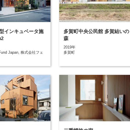
型インキュベータ施
多賀町中央公民館 多賀結いの
u2
森
2019年
 Fund Japan, 株式会社フェ
多賀町