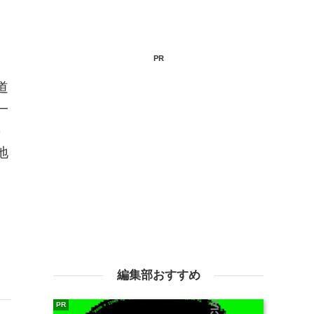
PR
道
一
の
地
編集部おすすめ
PR