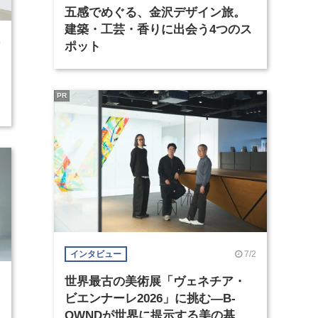
五感でめぐる、金沢デザイン旅。
建築・工芸・香りに出会う4つのス
0
ポット
PR
7/2
インタビュー
世界最古の美術展「ヴェネチア・
3
ビエンナーレ2026」に挑む―B-
OWNDが世界に提示する美の基準