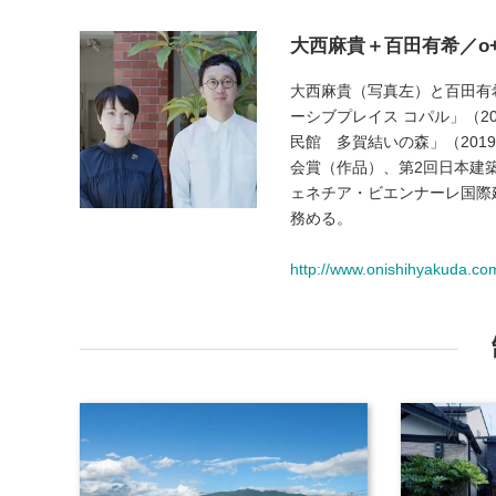
大西麻貴＋百田有希／o
大西麻貴（写真左）と百田有
ーシブプレイス コパル」（2022 
民館 多賀結いの森」（201
会賞（作品）、第2回日本建築設
ェネチア・ビエンナーレ国際
務める。
http://www.onishihyakuda.co