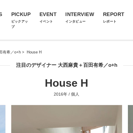
S
PICKUP
EVENT
INTERVIEW
REPORT
ス
ピックアッ
イベント
インタビュー
レポート
プ
有希／o+h
>
House H
注目のデザイナー 大西麻貴＋百田有希／o+h
House H
2016年 / 個人