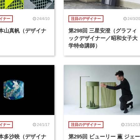
24/4/10
24/3/2
イナー
注目のデザイナー
回 本山真帆（デザイナ
第298回 三星安澄（グラフィ
ックデザイナー／昭和女子大
学特命講師）
24/1/17
23/12/1
イナー
注目のデザイナー
回 本多沙映（デザイナ
第295回 ビューリー 薫 ジェー