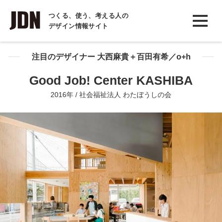
INTERVIEW
つくる、使う、考える人の
デザイン情報サイト
インタビュー
REPORT
注目のデザイナー 大西麻貴＋百田有希／o+h
レポート
Good Job! Center KASHIBA
COLUMN
2016年 / 社会福祉法人 わたぼうしの会
コラム