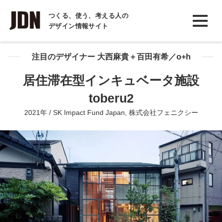
INTERVIEW
つくる、使う、考える人の
デザイン情報サイト
インタビュー
REPORT
注目のデザイナー 大西麻貴＋百田有希／o+h
レポート
居住滞在型インキュベータ施設
COLUMN
toberu2
コラム
2021年 / SK Impact Fund Japan, 株式会社フェニクシー