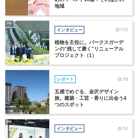
地域
PR
インタビュー
7/13
植物を主役に。パークスガーデ
ンの“残して磨く”リニューアル
プロジェクト（1）
レポート
7/8
五感でめぐる、金沢デザイン
旅。建築・工芸・香りに出会う4
つのスポット
PR
インタビュー
7/2