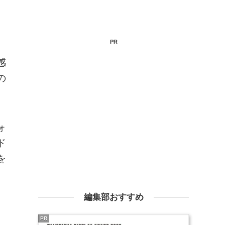
PR
感
の
ォ
ド
を
編集部おすすめ
PR