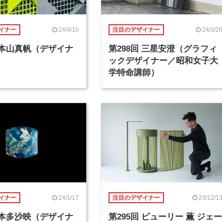
24/4/10
24/3/2
イナー
注目のデザイナー
回 本山真帆（デザイナ
第298回 三星安澄（グラフィ
ックデザイナー／昭和女子大
学特命講師）
24/1/17
23/12/1
イナー
注目のデザイナー
回 本多沙映（デザイナ
第295回 ビューリー 薫 ジェー