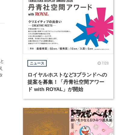
、
もと
7/28
ニュース
え
ロイヤルホストなど3ブランドへの
タ
提案を募集！「丹青社空間アワー
ド with ROYAL」が開始