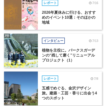
レポート
7/16
2026年夏休みに行ける、おすす
めのイベント10選：そのほかの
地域
PR
インタビュー
7/13
植物を主役に。パークスガーデ
ンの“残して磨く”リニューアル
プロジェクト（1）
レポート
7/8
五感でめぐる、金沢デザイン
旅。建築・工芸・香りに出会う4
つのスポット