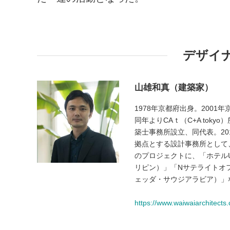
デザイ
山雄和真（建築家）
1978年京都府出身。200
同年よりCAｔ（C+A tok
築士事務所設立、同代表。20
拠点とする設計事務所として、w
のプロジェクトに、「ホテル
リピン）」「Nサテライトオフィス
ェッダ・サウジアラビア）」
https://www.waiwaiarchitects