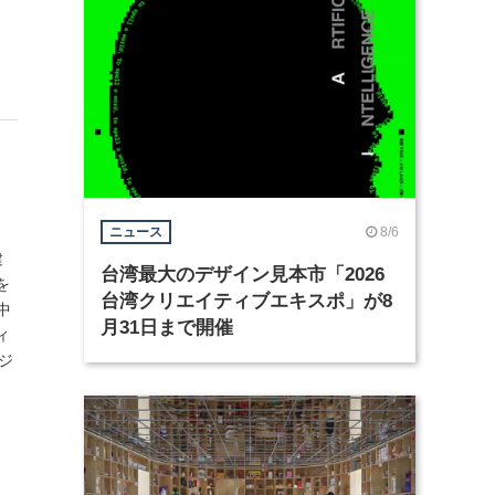
8/6
。
ニュース
建
台湾最大のデザイン見本市「2026
を
台湾クリエイティブエキスポ」が8
中
月31日まで開催
ィ
（ジ