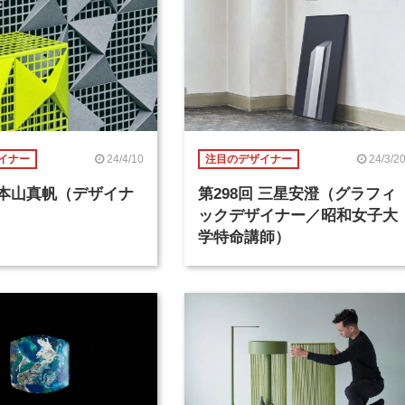
24/4/10
24/3/2
イナー
注目のデザイナー
回 本山真帆（デザイナ
第298回 三星安澄（グラフィ
ックデザイナー／昭和女子大
学特命講師）