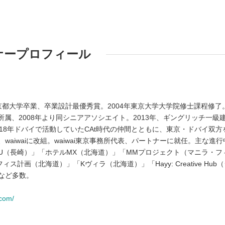
ナープロフィール
1年京都大学卒業、卒業設計最優秀賞。2004年東京大学大学院修士課程修了
yo）所属、2008年より同シニアアソシエイト。2013年、ギングリッチ一級
18年ドバイで活動していたCAt時代の仲間とともに、東京・ドバイ双方
aiwaiに改組。waiwai東京事務所代表、パートナーに就任。主な進行
U（長崎）」「ホテルMX（北海道）」「MMプロジェクト（マニラ・フ
計画（北海道）」「Kヴィラ（北海道）」「Hayy: Creative Hub
など多数。
.com/